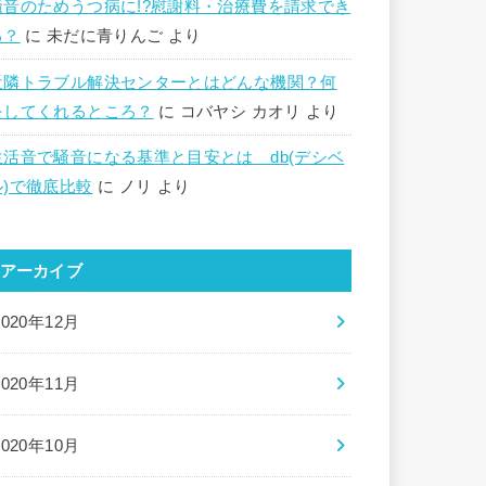
騒音のためうつ病に!?慰謝料・治療費を請求でき
る？
に
未だに青りんご
より
近隣トラブル解決センターとはどんな機関？何
をしてくれるところ？
に
コバヤシ カオリ
より
生活音で騒音になる基準と目安とは db(デシベ
ル)で徹底比較
に
ノリ
より
アーカイブ
2020年12月
2020年11月
2020年10月