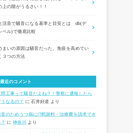
の上の階がうるさい！！
生活音で騒音になる基準と目安とは db(デ
シベル)で徹底比較
めまいの原因は騒音だった。免疫を高めてい
く３つの方法
最近のコメント
夜間工事って騒音だよね？！警察に通報したら
どうなるの？
に
石井好道
より
騒音のためうつ病に!?慰謝料・治療費を請求でき
る？
に
神奈川
より