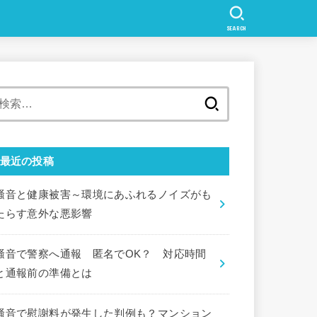
SEARCH
検
索:
最近の投稿
騒音と健康被害～環境にあふれるノイズがも
たらす意外な悪影響
騒音で警察へ通報 匿名でOK？ 対応時間
と通報前の準備とは
騒音で慰謝料が発生した判例も？マンション