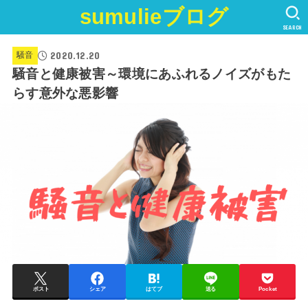
sumulieブログ
SEARCH
2020.12.20
騒音
騒音と健康被害～環境にあふれるノイズがもた
らす意外な悪影響
ポスト
シェア
はてブ
送る
Pocket